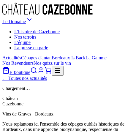
Le Domaine
L'histoire de Cazebonne
Nos terroirs
L'équipe
La presse en parle
Actualités
Cépages d'antan
Bordeaux Is Back
La Gamme
Nos Revendeurs
Nos quizz sur le vin
E-boutique
← Toutes nos actualités
Chargement…
Château
Cazebonne
Vins de Graves · Bordeaux
Nous replantons ici l'ensemble des cépages oubliés historiques de
Bordeaux, dans une approche biodynamique, respectueuse du