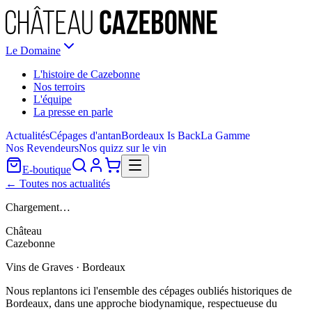
Le Domaine
L'histoire de Cazebonne
Nos terroirs
L'équipe
La presse en parle
Actualités
Cépages d'antan
Bordeaux Is Back
La Gamme
Nos Revendeurs
Nos quizz sur le vin
E-boutique
← Toutes nos actualités
Chargement…
Château
Cazebonne
Vins de Graves · Bordeaux
Nous replantons ici l'ensemble des cépages oubliés historiques de
Bordeaux, dans une approche biodynamique, respectueuse du