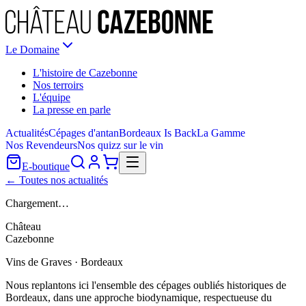
Le Domaine
L'histoire de Cazebonne
Nos terroirs
L'équipe
La presse en parle
Actualités
Cépages d'antan
Bordeaux Is Back
La Gamme
Nos Revendeurs
Nos quizz sur le vin
E-boutique
← Toutes nos actualités
Chargement…
Château
Cazebonne
Vins de Graves · Bordeaux
Nous replantons ici l'ensemble des cépages oubliés historiques de
Bordeaux, dans une approche biodynamique, respectueuse du