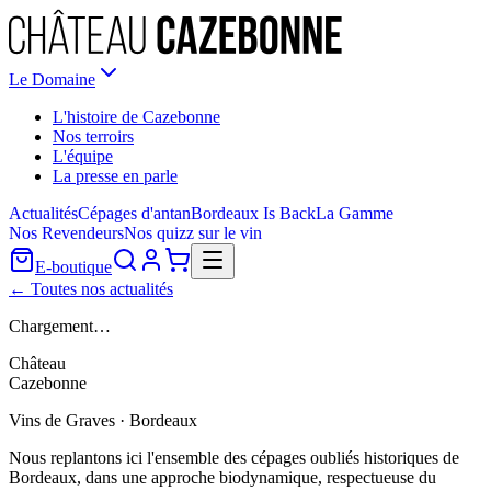
Le Domaine
L'histoire de Cazebonne
Nos terroirs
L'équipe
La presse en parle
Actualités
Cépages d'antan
Bordeaux Is Back
La Gamme
Nos Revendeurs
Nos quizz sur le vin
E-boutique
← Toutes nos actualités
Chargement…
Château
Cazebonne
Vins de Graves · Bordeaux
Nous replantons ici l'ensemble des cépages oubliés historiques de
Bordeaux, dans une approche biodynamique, respectueuse du