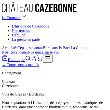
Le Domaine
L'histoire de Cazebonne
Nos terroirs
L'équipe
La presse en parle
Actualités
Cépages d'antan
Bordeaux Is Back
La Gamme
Nos Revendeurs
Nos quizz sur le vin
E-boutique
← Toutes nos actualités
Chargement…
Château
Cazebonne
Vins de Graves · Bordeaux
Nous replantons ici l'ensemble des cépages oubliés historiques de
Bordeaux, dans une approche biodynamique, respectueuse du