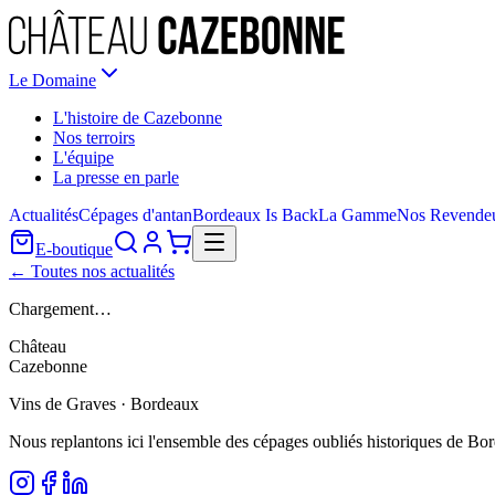
Le Domaine
L'histoire de Cazebonne
Nos terroirs
L'équipe
La presse en parle
Actualités
Cépages d'antan
Bordeaux Is Back
La Gamme
Nos Revende
E-boutique
← Toutes nos actualités
Chargement…
Château
Cazebonne
Vins de Graves · Bordeaux
Nous replantons ici l'ensemble des cépages oubliés historiques de Bo