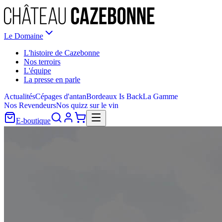
Le Domaine
L'histoire de Cazebonne
Nos terroirs
L'équipe
La presse en parle
Actualités
Cépages d'antan
Bordeaux Is Back
La Gamme
Nos Revendeurs
Nos quizz sur le vin
E-boutique