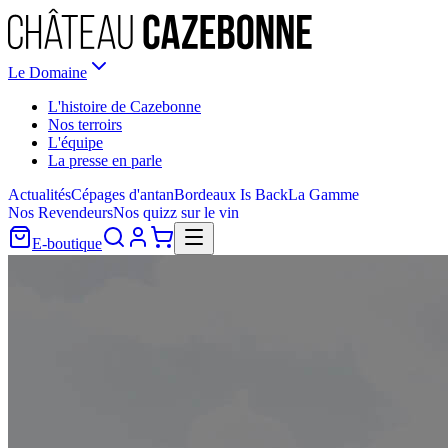
Le Domaine
L'histoire de Cazebonne
Nos terroirs
L'équipe
La presse en parle
Actualités
Cépages d'antan
Bordeaux Is Back
La Gamme
Nos Revendeurs
Nos quizz sur le vin
E-boutique