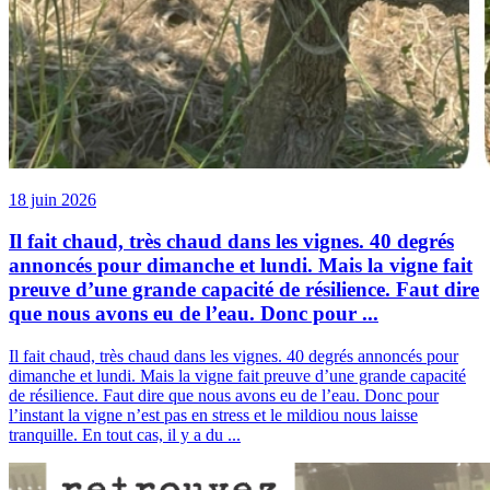
18 juin 2026
Il fait chaud, très chaud dans les vignes. 40 degrés
annoncés pour dimanche et lundi. Mais la vigne fait
preuve d’une grande capacité de résilience. Faut dire
que nous avons eu de l’eau. Donc pour ...
Il fait chaud, très chaud dans les vignes. 40 degrés annoncés pour
dimanche et lundi. Mais la vigne fait preuve d’une grande capacité
de résilience. Faut dire que nous avons eu de l’eau. Donc pour
l’instant la vigne n’est pas en stress et le mildiou nous laisse
tranquille. En tout cas, il y a du ...