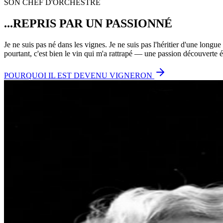
SON CHEF D'ORCHESTRE
...REPRIS PAR UN PASSIONNÉ
Je ne suis pas né dans les vignes. Je ne suis pas l'héritier d'une longu
pourtant, c'est bien le vin qui m'a rattrapé — une passion découverte ét
POURQUOI IL EST DEVENU VIGNERON