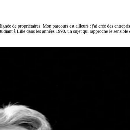
e lignée de propriétaires. Mon parcours est ailleurs : j'ai créé des entrep
udiant à Lille dans les années 1990, un sujet qui rapproche le sensible du