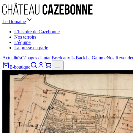
Le Domaine
L'histoire de Cazebonne
Nos terroirs
L'équipe
La presse en parle
Actualités
Cépages d'antan
Bordeaux Is Back
La Gamme
Nos Revende
E-boutique