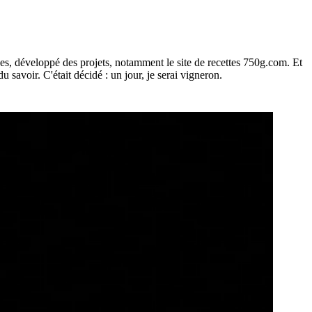
rises, développé des projets, notamment le site de recettes 750g.com. Et
 savoir. C'était décidé : un jour, je serai vigneron.