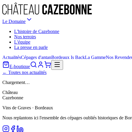
Le Domaine
L'histoire de Cazebonne
Nos terroirs
L'équipe
La presse en parle
Actualités
Cépages d'antan
Bordeaux Is Back
La Gamme
Nos Revende
E-boutique
← Toutes nos actualités
Chargement…
Château
Cazebonne
Vins de Graves · Bordeaux
Nous replantons ici l'ensemble des cépages oubliés historiques de Bo