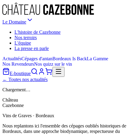
Le Domaine
L'histoire de Cazebonne
Nos terroirs
L'équipe
La presse en parle
Actualités
Cépages d'antan
Bordeaux Is Back
La Gamme
Nos Revendeurs
Nos quizz sur le vin
E-boutique
← Toutes nos actualités
Chargement…
Château
Cazebonne
Vins de Graves · Bordeaux
Nous replantons ici l'ensemble des cépages oubliés historiques de
Bordeaux, dans une approche biodynamique, respectueuse du