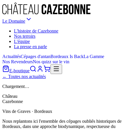
Le Domaine
L'histoire de Cazebonne
Nos terroirs
L'équipe
La presse en parle
Actualités
Cépages d'antan
Bordeaux Is Back
La Gamme
Nos Revendeurs
Nos quizz sur le vin
E-boutique
← Toutes nos actualités
Chargement…
Château
Cazebonne
Vins de Graves · Bordeaux
Nous replantons ici l'ensemble des cépages oubliés historiques de
Bordeaux, dans une approche biodynamique, respectueuse du