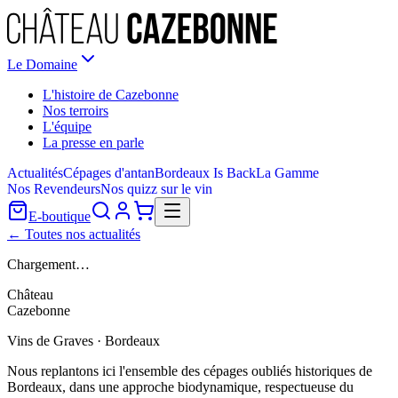
Le Domaine
L'histoire de Cazebonne
Nos terroirs
L'équipe
La presse en parle
Actualités
Cépages d'antan
Bordeaux Is Back
La Gamme
Nos Revendeurs
Nos quizz sur le vin
E-boutique
← Toutes nos actualités
Chargement…
Château
Cazebonne
Vins de Graves · Bordeaux
Nous replantons ici l'ensemble des cépages oubliés historiques de
Bordeaux, dans une approche biodynamique, respectueuse du