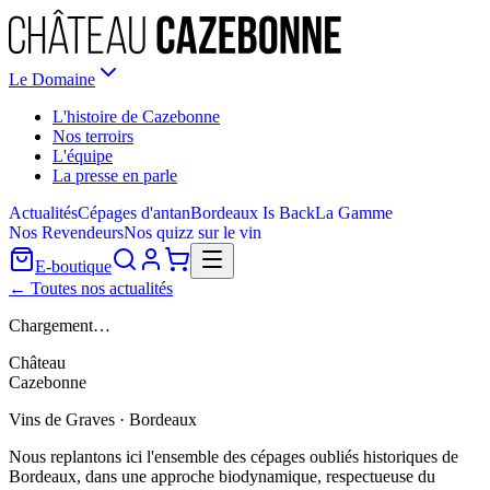
Le Domaine
L'histoire de Cazebonne
Nos terroirs
L'équipe
La presse en parle
Actualités
Cépages d'antan
Bordeaux Is Back
La Gamme
Nos Revendeurs
Nos quizz sur le vin
E-boutique
← Toutes nos actualités
Chargement…
Château
Cazebonne
Vins de Graves · Bordeaux
Nous replantons ici l'ensemble des cépages oubliés historiques de
Bordeaux, dans une approche biodynamique, respectueuse du