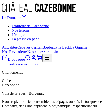
Le Domaine
L'histoire de Cazebonne
Nos terroirs
L'équipe
La presse en parle
Actualités
Cépages d'antan
Bordeaux Is Back
La Gamme
Nos Revendeurs
Nos quizz sur le vin
E-boutique
← Toutes nos actualités
Chargement…
Château
Cazebonne
Vins de Graves · Bordeaux
Nous replantons ici l'ensemble des cépages oubliés historiques de
Bordeaux, dans une approche biodynamique, respectueuse du