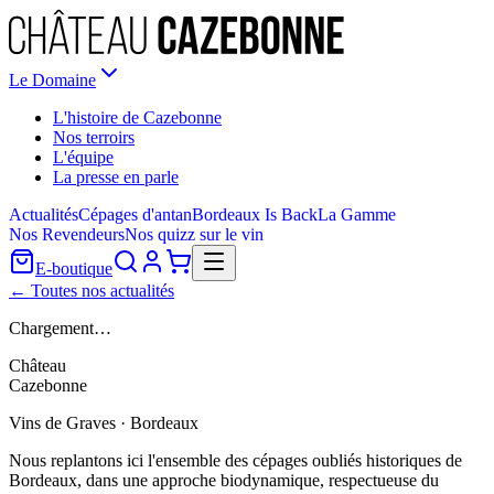
Le Domaine
L'histoire de Cazebonne
Nos terroirs
L'équipe
La presse en parle
Actualités
Cépages d'antan
Bordeaux Is Back
La Gamme
Nos Revendeurs
Nos quizz sur le vin
E-boutique
← Toutes nos actualités
Chargement…
Château
Cazebonne
Vins de Graves · Bordeaux
Nous replantons ici l'ensemble des cépages oubliés historiques de
Bordeaux, dans une approche biodynamique, respectueuse du