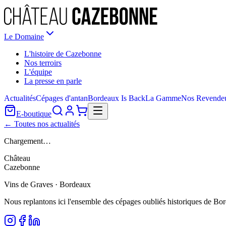
Le Domaine
L'histoire de Cazebonne
Nos terroirs
L'équipe
La presse en parle
Actualités
Cépages d'antan
Bordeaux Is Back
La Gamme
Nos Revende
E-boutique
← Toutes nos actualités
Chargement…
Château
Cazebonne
Vins de Graves · Bordeaux
Nous replantons ici l'ensemble des cépages oubliés historiques de Bo