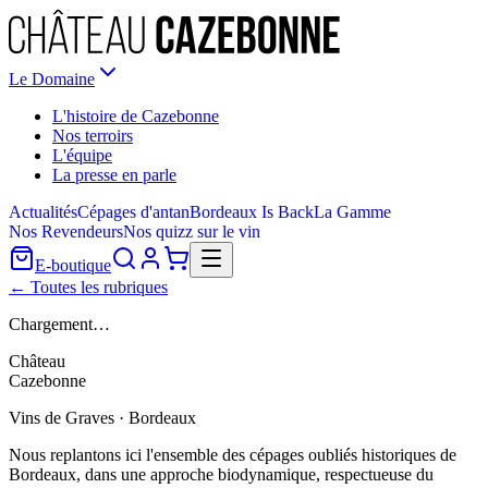
Le Domaine
L'histoire de Cazebonne
Nos terroirs
L'équipe
La presse en parle
Actualités
Cépages d'antan
Bordeaux Is Back
La Gamme
Nos Revendeurs
Nos quizz sur le vin
E-boutique
← Toutes les rubriques
Chargement…
Château
Cazebonne
Vins de Graves · Bordeaux
Nous replantons ici l'ensemble des cépages oubliés historiques de
Bordeaux, dans une approche biodynamique, respectueuse du