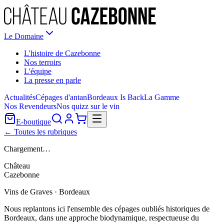
Le Domaine
L'histoire de Cazebonne
Nos terroirs
L'équipe
La presse en parle
Actualités
Cépages d'antan
Bordeaux Is Back
La Gamme
Nos Revendeurs
Nos quizz sur le vin
E-boutique
← Toutes les rubriques
Chargement…
Château
Cazebonne
Vins de Graves · Bordeaux
Nous replantons ici l'ensemble des cépages oubliés historiques de
Bordeaux, dans une approche biodynamique, respectueuse du