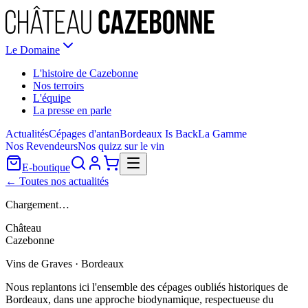
Le Domaine
L'histoire de Cazebonne
Nos terroirs
L'équipe
La presse en parle
Actualités
Cépages d'antan
Bordeaux Is Back
La Gamme
Nos Revendeurs
Nos quizz sur le vin
E-boutique
← Toutes nos actualités
Chargement…
Château
Cazebonne
Vins de Graves · Bordeaux
Nous replantons ici l'ensemble des cépages oubliés historiques de
Bordeaux, dans une approche biodynamique, respectueuse du