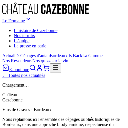
Le Domaine
L'histoire de Cazebonne
Nos terroirs
L'équipe
La presse en parle
Actualités
Cépages d'antan
Bordeaux Is Back
La Gamme
Nos Revendeurs
Nos quizz sur le vin
E-boutique
← Toutes nos actualités
Chargement…
Château
Cazebonne
Vins de Graves · Bordeaux
Nous replantons ici l'ensemble des cépages oubliés historiques de
Bordeaux, dans une approche biodynamique, respectueuse du