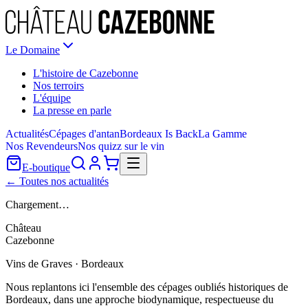
Le Domaine
L'histoire de Cazebonne
Nos terroirs
L'équipe
La presse en parle
Actualités
Cépages d'antan
Bordeaux Is Back
La Gamme
Nos Revendeurs
Nos quizz sur le vin
E-boutique
← Toutes nos actualités
Chargement…
Château
Cazebonne
Vins de Graves · Bordeaux
Nous replantons ici l'ensemble des cépages oubliés historiques de
Bordeaux, dans une approche biodynamique, respectueuse du