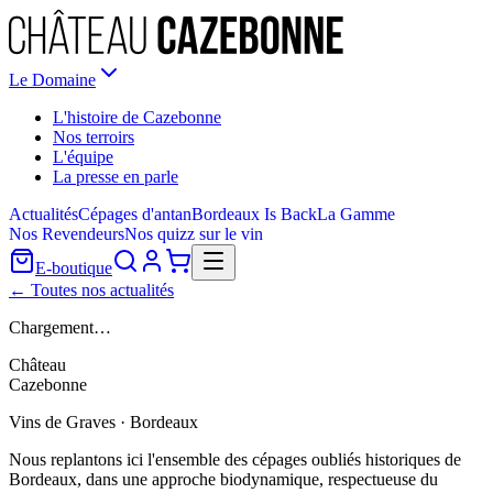
Le Domaine
L'histoire de Cazebonne
Nos terroirs
L'équipe
La presse en parle
Actualités
Cépages d'antan
Bordeaux Is Back
La Gamme
Nos Revendeurs
Nos quizz sur le vin
E-boutique
← Toutes nos actualités
Chargement…
Château
Cazebonne
Vins de Graves · Bordeaux
Nous replantons ici l'ensemble des cépages oubliés historiques de
Bordeaux, dans une approche biodynamique, respectueuse du