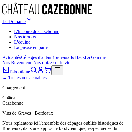
Le Domaine
L'histoire de Cazebonne
Nos terroirs
L'équipe
La presse en parle
Actualités
Cépages d'antan
Bordeaux Is Back
La Gamme
Nos Revendeurs
Nos quizz sur le vin
E-boutique
← Toutes nos actualités
Chargement…
Château
Cazebonne
Vins de Graves · Bordeaux
Nous replantons ici l'ensemble des cépages oubliés historiques de
Bordeaux, dans une approche biodynamique, respectueuse du