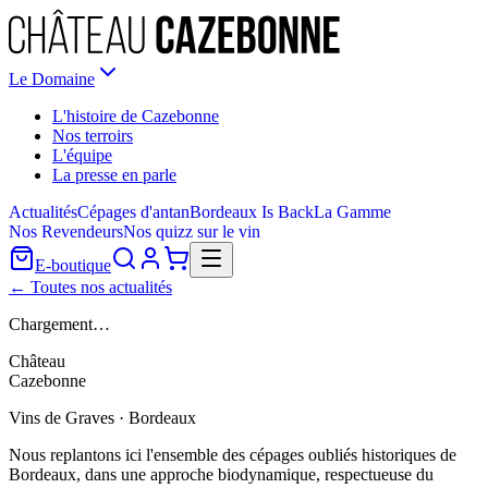
Le Domaine
L'histoire de Cazebonne
Nos terroirs
L'équipe
La presse en parle
Actualités
Cépages d'antan
Bordeaux Is Back
La Gamme
Nos Revendeurs
Nos quizz sur le vin
E-boutique
← Toutes nos actualités
Chargement…
Château
Cazebonne
Vins de Graves · Bordeaux
Nous replantons ici l'ensemble des cépages oubliés historiques de
Bordeaux, dans une approche biodynamique, respectueuse du