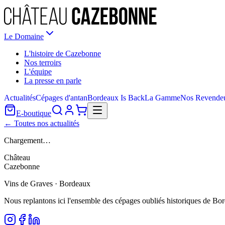
Le Domaine
L'histoire de Cazebonne
Nos terroirs
L'équipe
La presse en parle
Actualités
Cépages d'antan
Bordeaux Is Back
La Gamme
Nos Revende
E-boutique
← Toutes nos actualités
Chargement…
Château
Cazebonne
Vins de Graves · Bordeaux
Nous replantons ici l'ensemble des cépages oubliés historiques de Bo