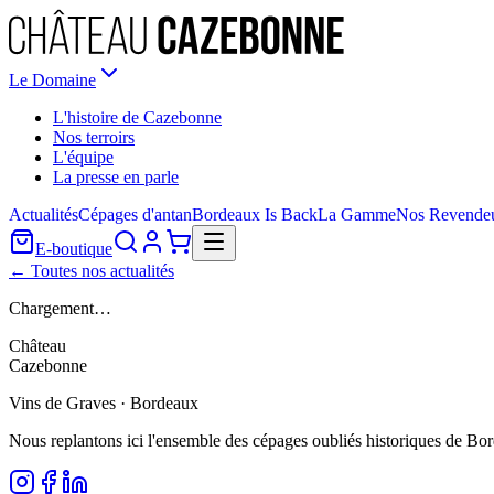
Le Domaine
L'histoire de Cazebonne
Nos terroirs
L'équipe
La presse en parle
Actualités
Cépages d'antan
Bordeaux Is Back
La Gamme
Nos Revende
E-boutique
← Toutes nos actualités
Chargement…
Château
Cazebonne
Vins de Graves · Bordeaux
Nous replantons ici l'ensemble des cépages oubliés historiques de Bo