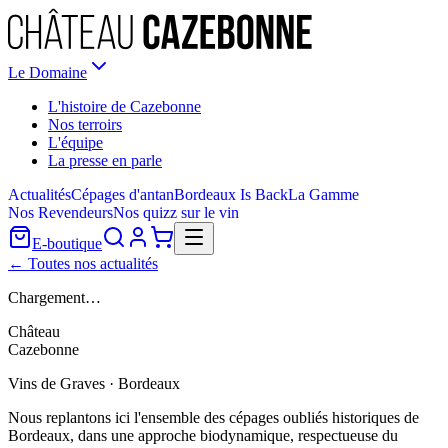
Le Domaine
L'histoire de Cazebonne
Nos terroirs
L'équipe
La presse en parle
Actualités
Cépages d'antan
Bordeaux Is Back
La Gamme
Nos Revendeurs
Nos quizz sur le vin
E-boutique
← Toutes nos actualités
Chargement…
Château
Cazebonne
Vins de Graves · Bordeaux
Nous replantons ici l'ensemble des cépages oubliés historiques de
Bordeaux, dans une approche biodynamique, respectueuse du