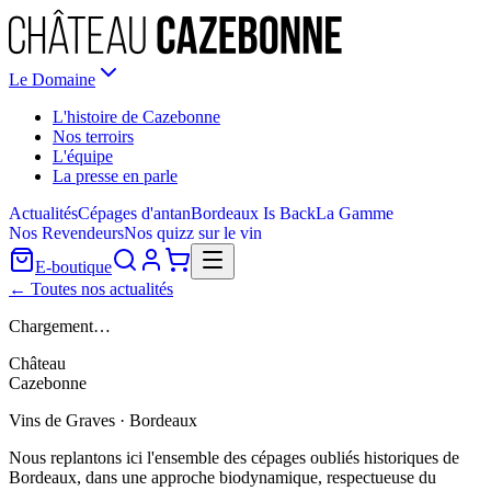
Le Domaine
L'histoire de Cazebonne
Nos terroirs
L'équipe
La presse en parle
Actualités
Cépages d'antan
Bordeaux Is Back
La Gamme
Nos Revendeurs
Nos quizz sur le vin
E-boutique
← Toutes nos actualités
Chargement…
Château
Cazebonne
Vins de Graves · Bordeaux
Nous replantons ici l'ensemble des cépages oubliés historiques de
Bordeaux, dans une approche biodynamique, respectueuse du