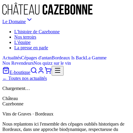
Le Domaine
L'histoire de Cazebonne
Nos terroirs
L'équipe
La presse en parle
Actualités
Cépages d'antan
Bordeaux Is Back
La Gamme
Nos Revendeurs
Nos quizz sur le vin
E-boutique
← Toutes nos actualités
Chargement…
Château
Cazebonne
Vins de Graves · Bordeaux
Nous replantons ici l'ensemble des cépages oubliés historiques de
Bordeaux, dans une approche biodynamique, respectueuse du