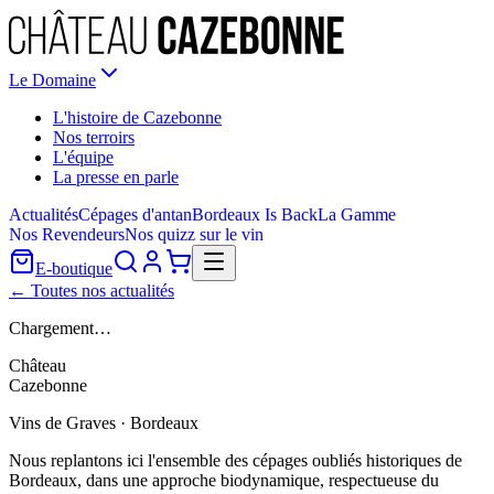
Le Domaine
L'histoire de Cazebonne
Nos terroirs
L'équipe
La presse en parle
Actualités
Cépages d'antan
Bordeaux Is Back
La Gamme
Nos Revendeurs
Nos quizz sur le vin
E-boutique
← Toutes nos actualités
Chargement…
Château
Cazebonne
Vins de Graves · Bordeaux
Nous replantons ici l'ensemble des cépages oubliés historiques de
Bordeaux, dans une approche biodynamique, respectueuse du