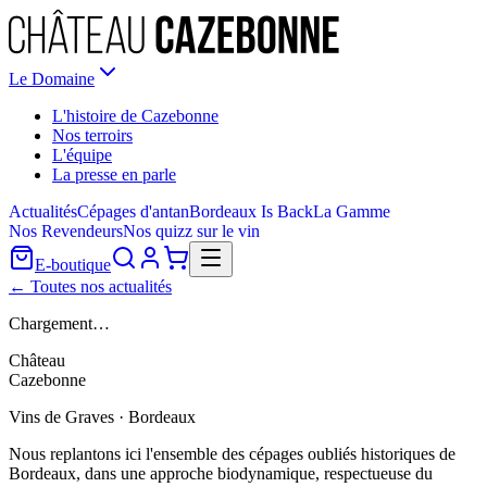
Le Domaine
L'histoire de Cazebonne
Nos terroirs
L'équipe
La presse en parle
Actualités
Cépages d'antan
Bordeaux Is Back
La Gamme
Nos Revendeurs
Nos quizz sur le vin
E-boutique
← Toutes nos actualités
Chargement…
Château
Cazebonne
Vins de Graves · Bordeaux
Nous replantons ici l'ensemble des cépages oubliés historiques de
Bordeaux, dans une approche biodynamique, respectueuse du