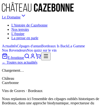
Le Domaine
L'histoire de Cazebonne
Nos terroirs
L'équipe
La presse en parle
Actualités
Cépages d'antan
Bordeaux Is Back
La Gamme
Nos Revendeurs
Nos quizz sur le vin
E-boutique
← Toutes nos actualités
Chargement…
Château
Cazebonne
Vins de Graves · Bordeaux
Nous replantons ici l'ensemble des cépages oubliés historiques de
Bordeaux, dans une approche biodynamique, respectueuse du