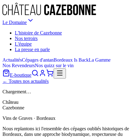
Le Domaine
L'histoire de Cazebonne
Nos terroirs
L'équipe
La presse en parle
Actualités
Cépages d'antan
Bordeaux Is Back
La Gamme
Nos Revendeurs
Nos quizz sur le vin
E-boutique
← Toutes nos actualités
Chargement…
Château
Cazebonne
Vins de Graves · Bordeaux
Nous replantons ici l'ensemble des cépages oubliés historiques de
Bordeaux, dans une approche biodynamique, respectueuse du