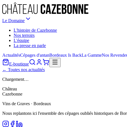
Le Domaine
L'histoire de Cazebonne
Nos terroirs
L'équipe
La presse en parle
Actualités
Cépages d'antan
Bordeaux Is Back
La Gamme
Nos Revende
E-boutique
← Toutes nos actualités
Chargement…
Château
Cazebonne
Vins de Graves · Bordeaux
Nous replantons ici l'ensemble des cépages oubliés historiques de Bo