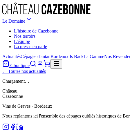
Le Domaine
L'histoire de Cazebonne
Nos terroirs
L'équipe
La presse en parle
Actualités
Cépages d'antan
Bordeaux Is Back
La Gamme
Nos Revende
E-boutique
← Toutes nos actualités
Chargement…
Château
Cazebonne
Vins de Graves · Bordeaux
Nous replantons ici l'ensemble des cépages oubliés historiques de Bo