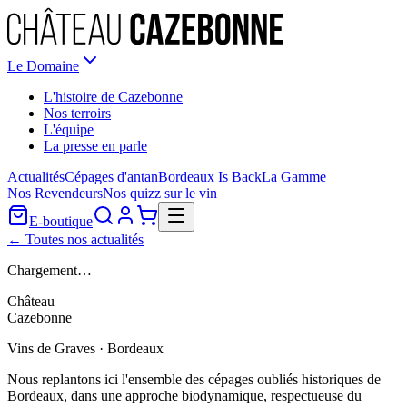
Le Domaine
L'histoire de Cazebonne
Nos terroirs
L'équipe
La presse en parle
Actualités
Cépages d'antan
Bordeaux Is Back
La Gamme
Nos Revendeurs
Nos quizz sur le vin
E-boutique
← Toutes nos actualités
Chargement…
Château
Cazebonne
Vins de Graves · Bordeaux
Nous replantons ici l'ensemble des cépages oubliés historiques de
Bordeaux, dans une approche biodynamique, respectueuse du