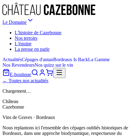
Le Domaine
L'histoire de Cazebonne
Nos terroirs
L'équipe
La presse en parle
Actualités
Cépages d'antan
Bordeaux Is Back
La Gamme
Nos Revendeurs
Nos quizz sur le vin
E-boutique
← Toutes nos actualités
Chargement…
Château
Cazebonne
Vins de Graves · Bordeaux
Nous replantons ici l'ensemble des cépages oubliés historiques de
Bordeaux, dans une approche biodynamique, respectueuse du