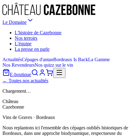
Le Domaine
L'histoire de Cazebonne
Nos terroirs
L'équipe
La presse en parle
Actualités
Cépages d'antan
Bordeaux Is Back
La Gamme
Nos Revendeurs
Nos quizz sur le vin
E-boutique
← Toutes nos actualités
Chargement…
Château
Cazebonne
Vins de Graves · Bordeaux
Nous replantons ici l'ensemble des cépages oubliés historiques de
Bordeaux, dans une approche biodynamique, respectueuse du