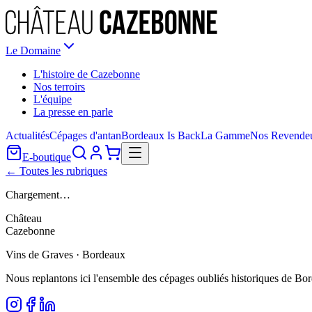
Le Domaine
L'histoire de Cazebonne
Nos terroirs
L'équipe
La presse en parle
Actualités
Cépages d'antan
Bordeaux Is Back
La Gamme
Nos Revende
E-boutique
← Toutes les rubriques
Chargement…
Château
Cazebonne
Vins de Graves · Bordeaux
Nous replantons ici l'ensemble des cépages oubliés historiques de Bo