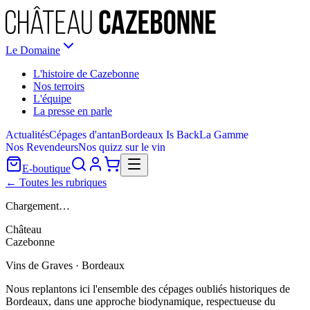
Le Domaine
L'histoire de Cazebonne
Nos terroirs
L'équipe
La presse en parle
Actualités
Cépages d'antan
Bordeaux Is Back
La Gamme
Nos Revendeurs
Nos quizz sur le vin
E-boutique
← Toutes les rubriques
Chargement…
Château
Cazebonne
Vins de Graves · Bordeaux
Nous replantons ici l'ensemble des cépages oubliés historiques de
Bordeaux, dans une approche biodynamique, respectueuse du