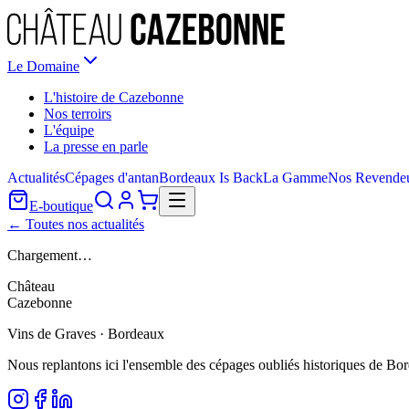
Le Domaine
L'histoire de Cazebonne
Nos terroirs
L'équipe
La presse en parle
Actualités
Cépages d'antan
Bordeaux Is Back
La Gamme
Nos Revende
E-boutique
← Toutes nos actualités
Chargement…
Château
Cazebonne
Vins de Graves · Bordeaux
Nous replantons ici l'ensemble des cépages oubliés historiques de Bo