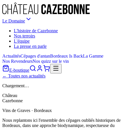
Le Domaine
L'histoire de Cazebonne
Nos terroirs
L'équipe
La presse en parle
Actualités
Cépages d'antan
Bordeaux Is Back
La Gamme
Nos Revendeurs
Nos quizz sur le vin
E-boutique
← Toutes nos actualités
Chargement…
Château
Cazebonne
Vins de Graves · Bordeaux
Nous replantons ici l'ensemble des cépages oubliés historiques de
Bordeaux, dans une approche biodynamique, respectueuse du