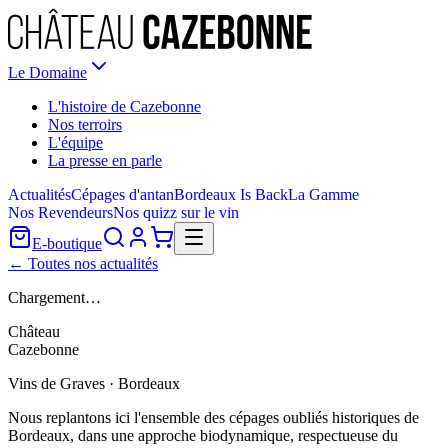
Le Domaine
L'histoire de Cazebonne
Nos terroirs
L'équipe
La presse en parle
Actualités
Cépages d'antan
Bordeaux Is Back
La Gamme
Nos Revendeurs
Nos quizz sur le vin
E-boutique
← Toutes nos actualités
Chargement…
Château
Cazebonne
Vins de Graves · Bordeaux
Nous replantons ici l'ensemble des cépages oubliés historiques de
Bordeaux, dans une approche biodynamique, respectueuse du