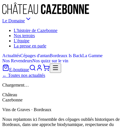
Le Domaine
L'histoire de Cazebonne
Nos terroirs
L'équipe
La presse en parle
Actualités
Cépages d'antan
Bordeaux Is Back
La Gamme
Nos Revendeurs
Nos quizz sur le vin
E-boutique
← Toutes nos actualités
Chargement…
Château
Cazebonne
Vins de Graves · Bordeaux
Nous replantons ici l'ensemble des cépages oubliés historiques de
Bordeaux, dans une approche biodynamique, respectueuse du