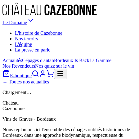
Le Domaine
L'histoire de Cazebonne
Nos terroirs
L'équipe
La presse en parle
Actualités
Cépages d'antan
Bordeaux Is Back
La Gamme
Nos Revendeurs
Nos quizz sur le vin
E-boutique
← Toutes nos actualités
Chargement…
Château
Cazebonne
Vins de Graves · Bordeaux
Nous replantons ici l'ensemble des cépages oubliés historiques de
Bordeaux, dans une approche biodynamique, respectueuse du