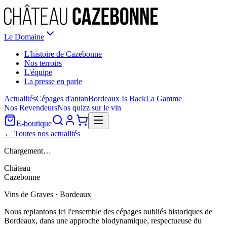
Le Domaine
L'histoire de Cazebonne
Nos terroirs
L'équipe
La presse en parle
Actualités
Cépages d'antan
Bordeaux Is Back
La Gamme
Nos Revendeurs
Nos quizz sur le vin
E-boutique
← Toutes nos actualités
Chargement…
Château
Cazebonne
Vins de Graves · Bordeaux
Nous replantons ici l'ensemble des cépages oubliés historiques de
Bordeaux, dans une approche biodynamique, respectueuse du