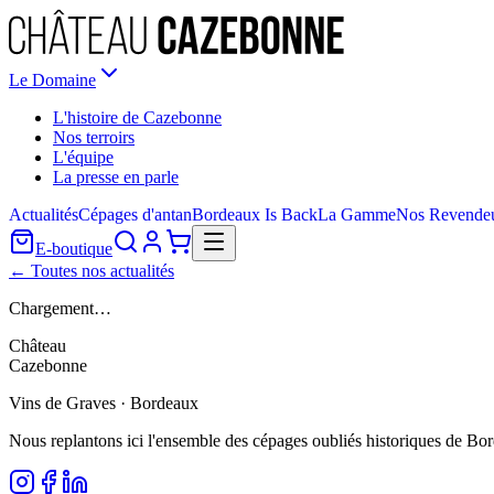
Le Domaine
L'histoire de Cazebonne
Nos terroirs
L'équipe
La presse en parle
Actualités
Cépages d'antan
Bordeaux Is Back
La Gamme
Nos Revende
E-boutique
← Toutes nos actualités
Chargement…
Château
Cazebonne
Vins de Graves · Bordeaux
Nous replantons ici l'ensemble des cépages oubliés historiques de Bo