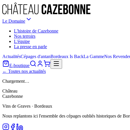
Le Domaine
L'histoire de Cazebonne
Nos terroirs
L'équipe
La presse en parle
Actualités
Cépages d'antan
Bordeaux Is Back
La Gamme
Nos Revende
E-boutique
← Toutes nos actualités
Chargement…
Château
Cazebonne
Vins de Graves · Bordeaux
Nous replantons ici l'ensemble des cépages oubliés historiques de Bo